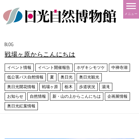
メニュー
戦場ヶ原からこんにちは
イベント情報
イベント開催報告
ホザキシモツケ
中禅寺湖
低公害バス自然情報
夏
奥日光
奥日光観光
奥日光開花情報
戦場ヶ原
栃木
歩道状況
湯滝
お知らせ
自然情報
新・山の上からこんにちは
企画展情報
奥日光紅葉情報