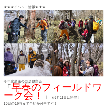
★★★イベント情報★★★
今年度最後の自然観察会
早春のフィールドワ
「
ーク会！
」
開催！
を3月11日に
10日の15時まで予約受付中です！