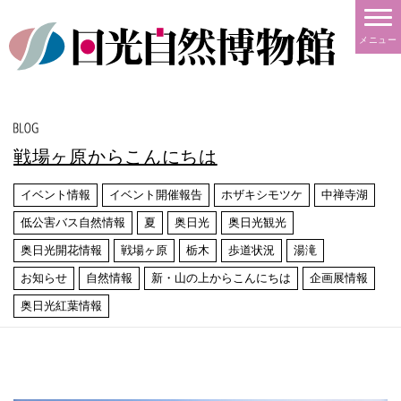
メニュー
戦場ヶ原からこんにちは
イベント情報
イベント開催報告
ホザキシモツケ
中禅寺湖
低公害バス自然情報
夏
奥日光
奥日光観光
奥日光開花情報
戦場ヶ原
栃木
歩道状況
湯滝
お知らせ
自然情報
新・山の上からこんにちは
企画展情報
奥日光紅葉情報