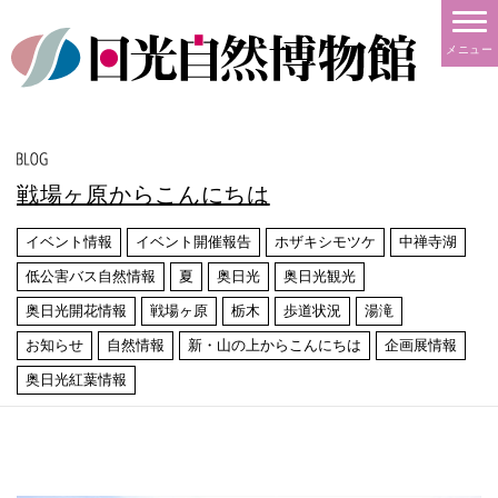
メニュー
戦場ヶ原からこんにちは
イベント情報
イベント開催報告
ホザキシモツケ
中禅寺湖
低公害バス自然情報
夏
奥日光
奥日光観光
奥日光開花情報
戦場ヶ原
栃木
歩道状況
湯滝
お知らせ
自然情報
新・山の上からこんにちは
企画展情報
奥日光紅葉情報