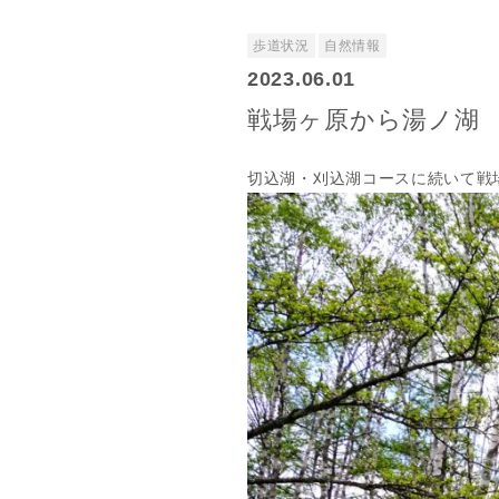
歩道状況
自然情報
2023.06.01
戦場ヶ原から湯ノ湖
切込湖・刈込湖コースに続いて戦