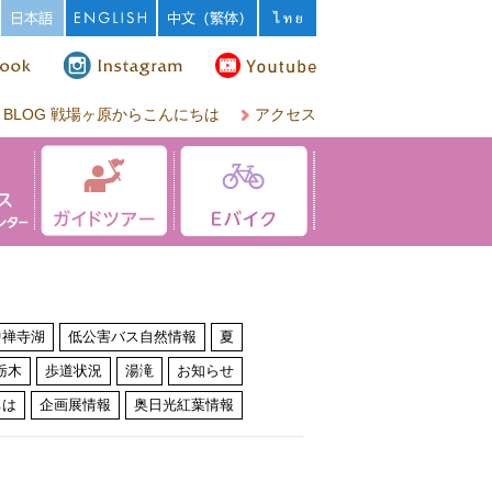
BLOG 戦場ヶ原からこんにちは
アクセス
中禅寺湖
低公害バス自然情報
夏
栃木
歩道状況
湯滝
お知らせ
ちは
企画展情報
奥日光紅葉情報