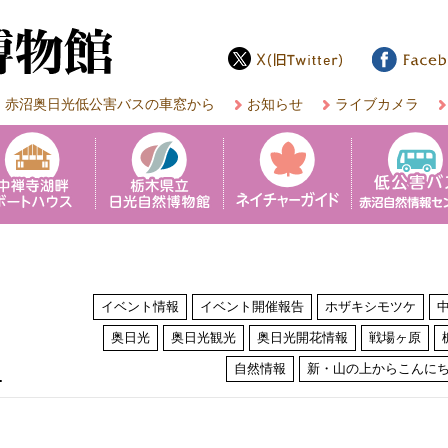
赤沼奥日光低公害バスの車窓から
お知らせ
ライブカメラ
イベント情報
イベント開催報告
ホザキシモツケ
奥日光
奥日光観光
奥日光開花情報
戦場ヶ原
は
自然情報
新・山の上からこんに