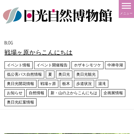
メニュー
戦場ヶ原からこんにちは
イベント情報
イベント開催報告
ホザキシモツケ
中禅寺湖
低公害バス自然情報
夏
奥日光
奥日光観光
奥日光開花情報
戦場ヶ原
栃木
歩道状況
湯滝
お知らせ
自然情報
新・山の上からこんにちは
企画展情報
奥日光紅葉情報