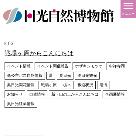
メニュー
戦場ヶ原からこんにちは
イベント情報
イベント開催報告
ホザキシモツケ
中禅寺湖
低公害バス自然情報
夏
奥日光
奥日光観光
奥日光開花情報
戦場ヶ原
栃木
歩道状況
湯滝
お知らせ
自然情報
新・山の上からこんにちは
企画展情報
奥日光紅葉情報