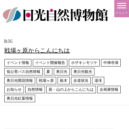
メニュー
戦場ヶ原からこんにちは
イベント情報
イベント開催報告
ホザキシモツケ
中禅寺湖
低公害バス自然情報
夏
奥日光
奥日光観光
奥日光開花情報
戦場ヶ原
栃木
歩道状況
湯滝
お知らせ
自然情報
新・山の上からこんにちは
企画展情報
奥日光紅葉情報