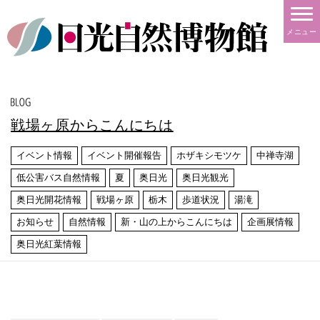
メニュー
戦場ヶ原からこんにちは
イベント情報
イベント開催報告
ホザキシモツケ
中禅寺湖
低公害バス自然情報
夏
奥日光
奥日光観光
奥日光開花情報
戦場ヶ原
栃木
歩道状況
湯滝
お知らせ
自然情報
新・山の上からこんにちは
企画展情報
奥日光紅葉情報