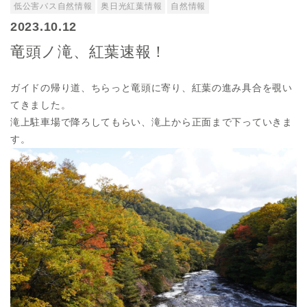
低公害バス自然情報
奥日光紅葉情報
自然情報
2023.10.12
竜頭ノ滝、紅葉速報！
ガイドの帰り道、ちらっと竜頭に寄り、紅葉の進み具合を覗い
てきました。
滝上駐車場で降ろしてもらい、滝上から正面まで下っていきま
す。