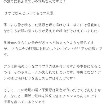
の魅力にあふれている場所なんですよ！
まずはなんといってもその風景。
薄っすら雪が積もった湿原と燻る湯けむり…後方には雪化粧し
ながらも岩肌の荒々しさが見える金精山がそびえていました。
奥日光の冬らしい景色がぎゅっと詰まったような景色です
が、 さらに今の時期にお勧めしたいポイントが「アシの穂」で
す。
アシは綿毛のようなフワフワの穂を付けますが冬本番になるに
つれ、そのボリュームが失われてしまいます。寒風になびくア
シの穂と湯けむりを楽しめるのは今だけです！
そして、この時期の湯ノ平湿原は景色が良いだけではありませ
よ。なんと、間近で動物を観察できるチャンスもあるのです！
湿原を歩いているとシカや