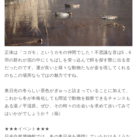
正体は「コガモ」というカモの仲間でした！不思議な音は5，6
羽の群れが泥の中にくちばしを突っ込んで餌を探す際に出る音
だったのです。運が良いと様々な動物たちが姿を現してくれる
のもこの場所ならではの魅力ですね。
奥日光の冬らしい景色がぎゅっと詰まっていることに加えて、
これから冬が本格化しても間近で動物を観察できるチャンスも
ある湯ノ平湿原。ぜひ、その時々の出会いを求めて歩いてみて
はいかがでしょうか？（福）
★★★イベント★★★
日光自然博物館では、冬の奥日光を満喫していただけるような