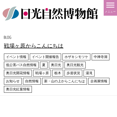
メニュー
戦場ヶ原からこんにちは
イベント情報
イベント開催報告
ホザキシモツケ
中禅寺湖
低公害バス自然情報
夏
奥日光
奥日光観光
奥日光開花情報
戦場ヶ原
栃木
歩道状況
湯滝
お知らせ
自然情報
新・山の上からこんにちは
企画展情報
奥日光紅葉情報