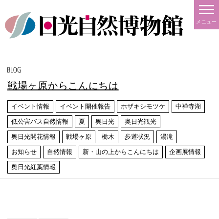
メニュー
戦場ヶ原からこんにちは
イベント情報
イベント開催報告
ホザキシモツケ
中禅寺湖
低公害バス自然情報
夏
奥日光
奥日光観光
奥日光開花情報
戦場ヶ原
栃木
歩道状況
湯滝
お知らせ
自然情報
新・山の上からこんにちは
企画展情報
奥日光紅葉情報