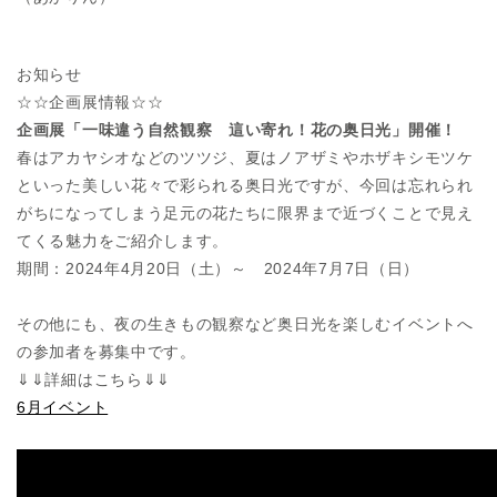
お知らせ
☆☆企画展情報☆☆
企画展「一味違う自然観察 這い寄れ！花の奥日光」開催！
春はアカヤシオなどのツツジ、夏はノアザミやホザキシモツケ
といった美しい花々で彩られる奥日光ですが、今回は忘れられ
がちになってしまう足元の花たちに限界まで近づくことで見え
てくる魅力をご紹介します。
期間：2024年4月20日（土）～ 2024年7月7日（日）
その他にも、夜の生きもの観察など奥日光を楽しむイベントへ
の参加者を募集中です。
⇓⇓詳細はこちら⇓⇓
6月イベント