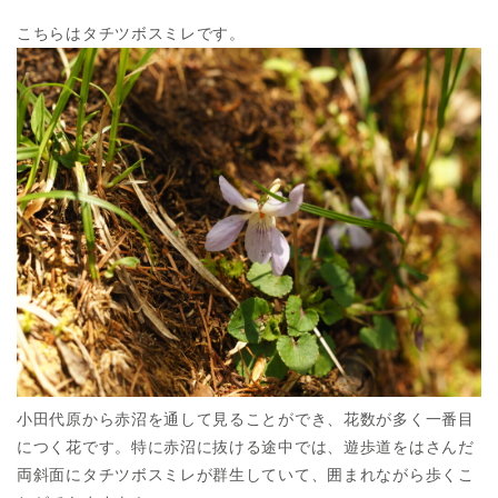
こちらはタチツボスミレです。
小田代原から赤沼を通して見ることができ、花数が多く一番目
につく花です。特に赤沼に抜ける途中では、遊歩道をはさんだ
両斜面にタチツボスミレが群生していて、囲まれながら歩くこ