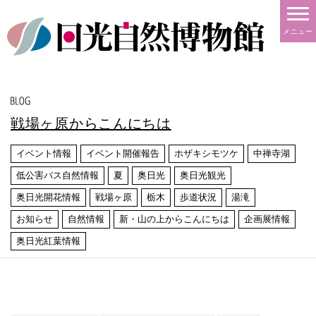
メニュー
戦場ヶ原からこんにちは
イベント情報
イベント開催報告
ホザキシモツケ
中禅寺湖
低公害バス自然情報
夏
奥日光
奥日光観光
奥日光開花情報
戦場ヶ原
栃木
歩道状況
湯滝
お知らせ
自然情報
新・山の上からこんにちは
企画展情報
奥日光紅葉情報