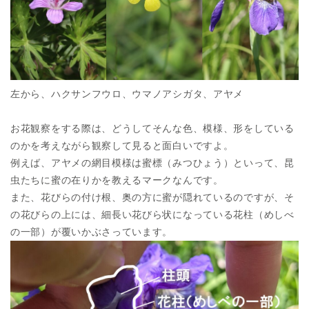
左から、ハクサンフウロ、ウマノアシガタ、アヤメ
お花観察をする際は、どうしてそんな色、模様、形をしている
のかを考えながら観察して見ると面白いですよ。
例えば、アヤメの網目模様は蜜標（みつひょう）といって、昆
虫たちに蜜の在りかを教えるマークなんです。
また、花びらの付け根、奥の方に蜜が隠れているのですが、そ
の花びらの上には、細長い花びら状になっている花柱（めしべ
の一部）が覆いかぶさっています。