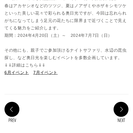
春はアカヤシオなどのツツジ、夏はノアザミやホザキシモツケ
といった美しい花々で彩られる奥日光ですが、今回は忘れられ
がちになってしまう足元の花たちに限界まで近づくことで見え
てくる魅力をご紹介します。
期間：2024年4月20日（土）～ 2024年7月7日（日）
その他にも、親子でご参加頂けるナイトサファリ、水辺の昆虫
探し、など奥日光を楽しむイベントを多数企画しています。
⇓⇓詳細はこちら⇓⇓
6月イベント
7月イベント
PREV
N