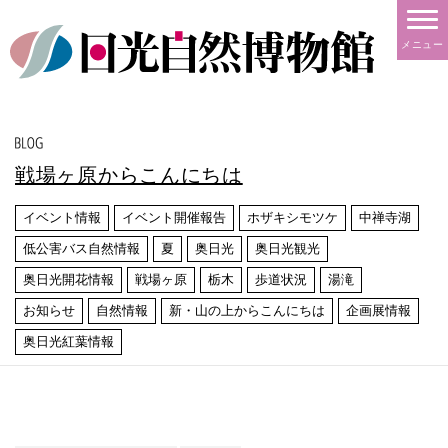
メニュー
戦場ヶ原からこんにちは
イベント情報
イベント開催報告
ホザキシモツケ
中禅寺湖
低公害バス自然情報
夏
奥日光
奥日光観光
奥日光開花情報
戦場ヶ原
栃木
歩道状況
湯滝
お知らせ
自然情報
新・山の上からこんにちは
企画展情報
奥日光紅葉情報