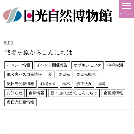
メニュー
戦場ヶ原からこんにちは
イベント情報
イベント開催報告
ホザキシモツケ
中禅寺湖
低公害バス自然情報
夏
奥日光
奥日光観光
奥日光開花情報
戦場ヶ原
栃木
歩道状況
湯滝
お知らせ
自然情報
新・山の上からこんにちは
企画展情報
奥日光紅葉情報