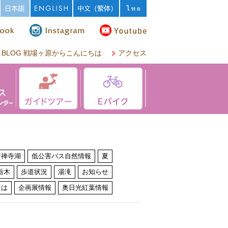
BLOG 戦場ヶ原からこんにちは
アクセス
中禅寺湖
低公害バス自然情報
夏
栃木
歩道状況
湯滝
お知らせ
ちは
企画展情報
奥日光紅葉情報