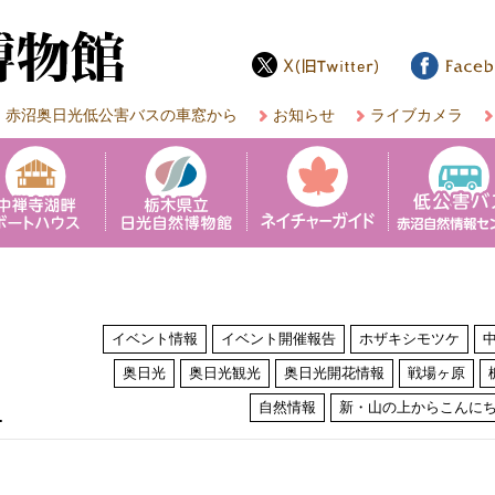
赤沼奥日光低公害バスの車窓から
お知らせ
ライブカメラ
イベント情報
イベント開催報告
ホザキシモツケ
奥日光
奥日光観光
奥日光開花情報
戦場ヶ原
は
自然情報
新・山の上からこんに