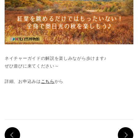
ネイチャーガイドの解説を楽しみながら歩けます♪
ぜひ遊びに来てください～
詳細、お申込みは
こちら
から
PREV
N