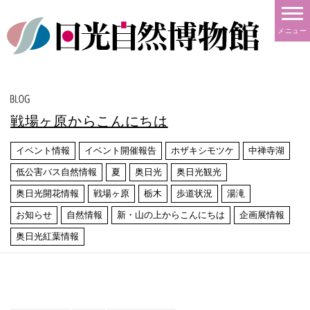
メニュー
戦場ヶ原からこんにちは
イベント情報
イベント開催報告
ホザキシモツケ
中禅寺湖
低公害バス自然情報
夏
奥日光
奥日光観光
奥日光開花情報
戦場ヶ原
栃木
歩道状況
湯滝
お知らせ
自然情報
新・山の上からこんにちは
企画展情報
奥日光紅葉情報