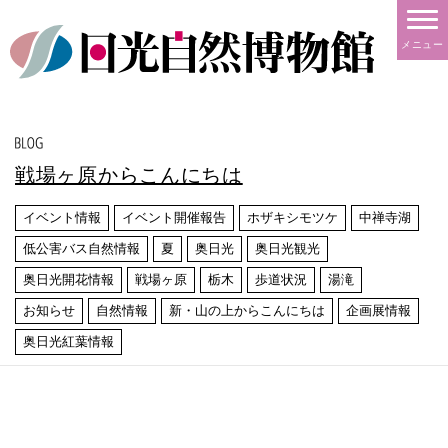
メニュー
戦場ヶ原からこんにちは
イベント情報
イベント開催報告
ホザキシモツケ
中禅寺湖
低公害バス自然情報
夏
奥日光
奥日光観光
奥日光開花情報
戦場ヶ原
栃木
歩道状況
湯滝
お知らせ
自然情報
新・山の上からこんにちは
企画展情報
奥日光紅葉情報