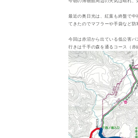
今朝の博物館周辺の天気は晴れ、気
最近の奥日光は、紅葉も終盤で中
てきたのでマフラーや手袋など防
今回は赤沼から出ている低公害バ
行きは千手の森を通るコース（赤