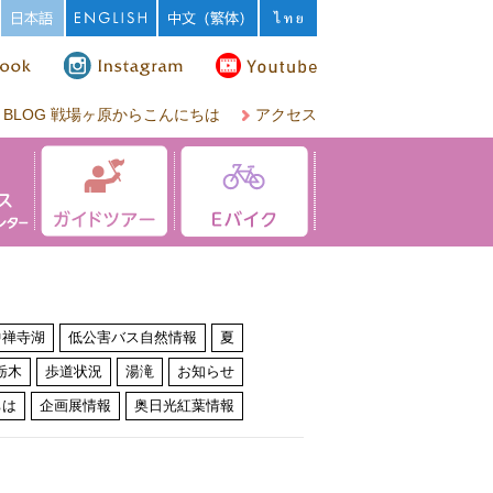
BLOG 戦場ヶ原からこんにちは
アクセス
中禅寺湖
低公害バス自然情報
夏
栃木
歩道状況
湯滝
お知らせ
ちは
企画展情報
奥日光紅葉情報