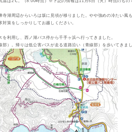
温は2℃。（8:00時点）※下記の情報は11月5日（火）時点のもの
禅寺湖周辺からいろは坂に見頃が移りました。やや強めの冷たい風
寒対策をしっかりしてお越しください。
スを利用し、西ノ湖バス停から千手ヶ浜へ行ってきました。
線部）。帰りは低公害バスが走る道路沿い（青線部）を歩いてきま