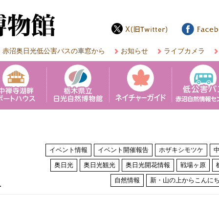
赤沼奥日光低公害バスの車窓から
お知らせ
ライブカメラ
イベント情報
イベント開催報告
ホザキシモツケ
奥日光
奥日光観光
奥日光開花情報
戦場ヶ原
は
自然情報
新・山の上からこんに