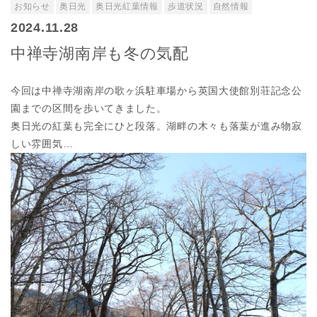
お知らせ
奥日光
奥日光紅葉情報
歩道状況
自然情報
2024.11.28
中禅寺湖南岸も冬の気配
今回は中禅寺湖南岸の歌ヶ浜駐車場から英国大使館別荘記念公
園までの区間を歩いてきました。
奥日光の紅葉も完全にひと段落。湖畔の木々も落葉が進み物寂
しい雰囲気…