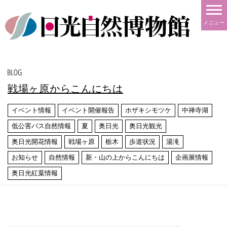
メニュー
戦場ヶ原からこんにちは
イベント情報
イベント開催報告
ホザキシモツケ
中禅寺湖
低公害バス自然情報
夏
奥日光
奥日光観光
奥日光開花情報
戦場ヶ原
栃木
歩道状況
湯滝
お知らせ
自然情報
新・山の上からこんにちは
企画展情報
奥日光紅葉情報