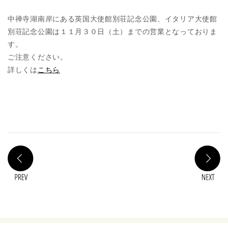
中禅寺湖南岸にある英国大使館別荘記念公園、イタリア大使館
別荘記念公園は１１月３０日（土）までの営業となっておりま
す。
ご注意ください。
詳しくは
こちら
PREV
N