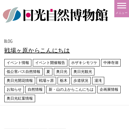
メニュー
戦場ヶ原からこんにちは
イベント情報
イベント開催報告
ホザキシモツケ
中禅寺湖
低公害バス自然情報
夏
奥日光
奥日光観光
奥日光開花情報
戦場ヶ原
栃木
歩道状況
湯滝
お知らせ
自然情報
新・山の上からこんにちは
企画展情報
奥日光紅葉情報