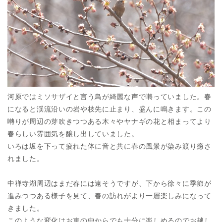
河原ではミソサザイと言う鳥が綺麗な声で囀っていました。春
になると渓流沿いの岩や枝先に止まり、盛んに鳴きます。この
囀りが周辺の芽吹きつつある木々やヤナギの花と相まってより
春らしい雰囲気を醸し出していました。
いろは坂を下って疲れた体に音と共に春の風景が染み渡り癒さ
れました。
中禅寺湖周辺はまだ春には遠そうですが、下から徐々に季節が
進みつつある様子を見て、春の訪れがより一層楽しみになって
きました。
このような変化はお車の中からでも十分に楽しめるのでお越し