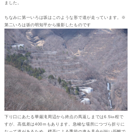
ました。
ちなみに第一いろは坂はこのような形で道が走っています。※
第二いろは坂の明知平から撮影したものです
下り口にあたる華厳滝周辺から終点の馬返しまでは6.5㎞程で
すが、高低差は400ｍもあります。急峻な場所につづら折りに
なって道があるため、標高による季節の進み具合が短い距離で