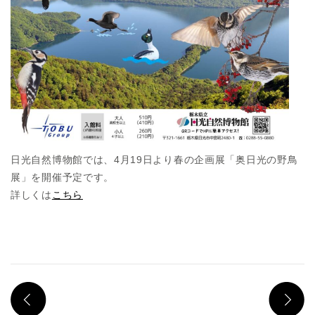
日光自然博物館では、4月19日より春の企画展「奥日光の野鳥
展」を開催予定です。
詳しくは
こちら
PREV
N