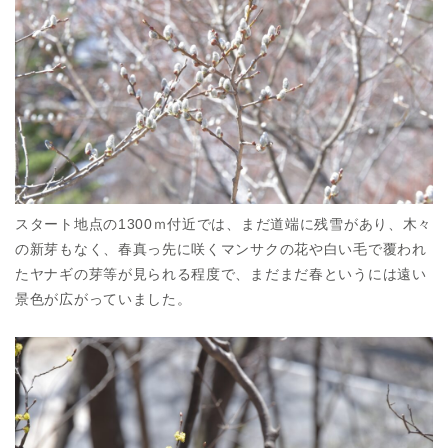
スタート地点の1300ｍ付近では、まだ道端に残雪があり、木々
の新芽もなく、春真っ先に咲くマンサクの花や白い毛で覆われ
たヤナギの芽等が見られる程度で、まだまだ春というには遠い
景色が広がっていました。