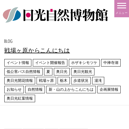
メニュー
戦場ヶ原からこんにちは
イベント情報
イベント開催報告
ホザキシモツケ
中禅寺湖
低公害バス自然情報
夏
奥日光
奥日光観光
奥日光開花情報
戦場ヶ原
栃木
歩道状況
湯滝
お知らせ
自然情報
新・山の上からこんにちは
企画展情報
奥日光紅葉情報