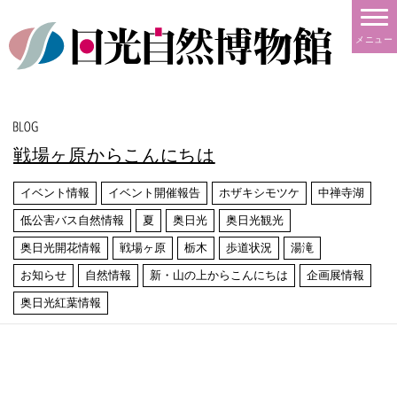
メニュー
戦場ヶ原からこんにちは
イベント情報
イベント開催報告
ホザキシモツケ
中禅寺湖
低公害バス自然情報
夏
奥日光
奥日光観光
奥日光開花情報
戦場ヶ原
栃木
歩道状況
湯滝
お知らせ
自然情報
新・山の上からこんにちは
企画展情報
奥日光紅葉情報