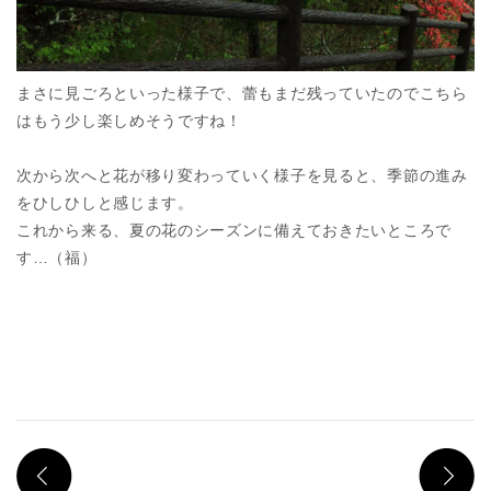
まさに見ごろといった様子で、蕾もまだ残っていたのでこちら
はもう少し楽しめそうですね！
次から次へと花が移り変わっていく様子を見ると、季節の進み
をひしひしと感じます。
これから来る、夏の花のシーズンに備えておきたいところで
す…（福）
PREV
N