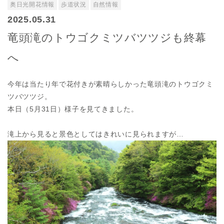
奥日光開花情報
歩道状況
自然情報
2025.05.31
竜頭滝のトウゴクミツバツツジも終幕
へ
今年は当たり年で花付きが素晴らしかった竜頭滝のトウゴクミ
ツバツツジ。
本日（5月31日）様子を見てきました。
滝上から見ると景色としてはきれいに見られますが…