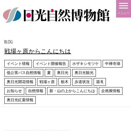
メニュー
戦場ヶ原からこんにちは
イベント情報
イベント開催報告
ホザキシモツケ
中禅寺湖
低公害バス自然情報
夏
奥日光
奥日光観光
奥日光開花情報
戦場ヶ原
栃木
歩道状況
湯滝
お知らせ
自然情報
新・山の上からこんにちは
企画展情報
奥日光紅葉情報