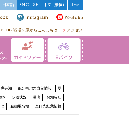
BLOG 戦場ヶ原からこんにちは
アクセス
中禅寺湖
低公害バス自然情報
夏
栃木
歩道状況
湯滝
お知らせ
ちは
企画展情報
奥日光紅葉情報