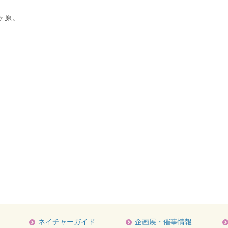
ヶ原。
）
ネイチャーガイド
企画展・催事情報