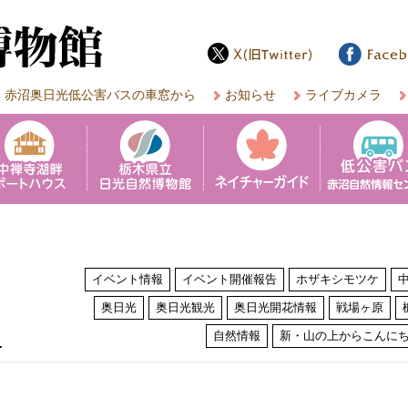
赤沼奥日光低公害バスの車窓から
お知らせ
ライブカメラ
イベント情報
イベント開催報告
ホザキシモツケ
奥日光
奥日光観光
奥日光開花情報
戦場ヶ原
は
自然情報
新・山の上からこんに