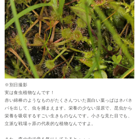
※別日撮影
実は食虫植物なんです！
赤い綿棒のようなものがたくさんついた面白い葉っぱはネバネ
バを出して、虫を捕まえます。栄養の少ない湿原で、昆虫から
栄養を吸収するすごい生きものなんです。小さな見た目でも、
立派な戦場ヶ原の代表的な植物なんですよ。
また、森の中で音を気にしてみると・・・