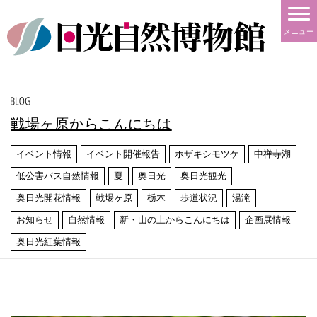
メニュー
戦場ヶ原からこんにちは
イベント情報
イベント開催報告
ホザキシモツケ
中禅寺湖
低公害バス自然情報
夏
奥日光
奥日光観光
奥日光開花情報
戦場ヶ原
栃木
歩道状況
湯滝
お知らせ
自然情報
新・山の上からこんにちは
企画展情報
奥日光紅葉情報