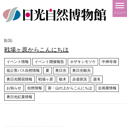
メニュー
戦場ヶ原からこんにちは
イベント情報
イベント開催報告
ホザキシモツケ
中禅寺湖
低公害バス自然情報
夏
奥日光
奥日光観光
奥日光開花情報
戦場ヶ原
栃木
歩道状況
湯滝
お知らせ
自然情報
新・山の上からこんにちは
企画展情報
奥日光紅葉情報