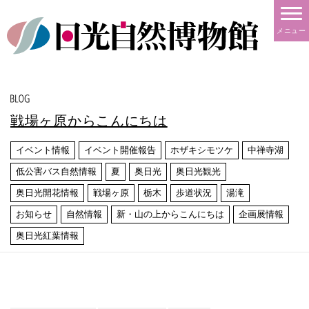
メニュー
戦場ヶ原からこんにちは
イベント情報
イベント開催報告
ホザキシモツケ
中禅寺湖
低公害バス自然情報
夏
奥日光
奥日光観光
奥日光開花情報
戦場ヶ原
栃木
歩道状況
湯滝
お知らせ
自然情報
新・山の上からこんにちは
企画展情報
奥日光紅葉情報