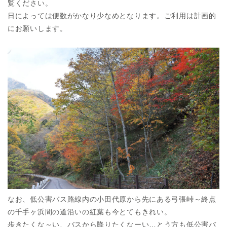
覧ください。
日によっては便数がかなり少なめとなります。ご利用は計画的
にお願いします。
なお、低公害バス路線内の小田代原から先にある弓張峠～終点
の千手ヶ浜間の道沿いの紅葉も今とてもきれい。
歩きたくな～い、バスから降りたくなーい…とう方も低公害バ