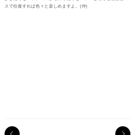
スで往復すれば色々と楽しめますよ。(仲)
PREV
N