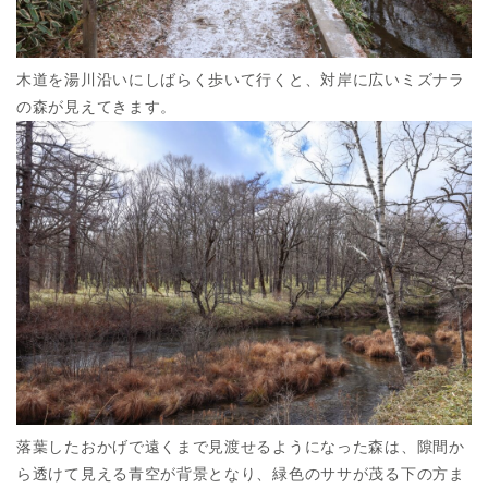
木道を湯川沿いにしばらく歩いて行くと、対岸に広いミズナラ
の森が見えてきます。
落葉したおかげで遠くまで見渡せるようになった森は、隙間か
ら透けて見える青空が背景となり、緑色のササが茂る下の方ま