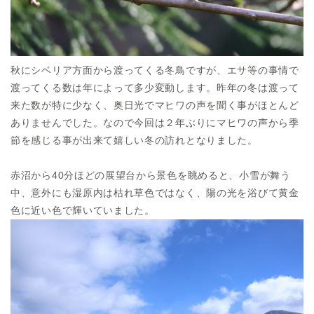
秋にシベリア方面から渡ってくる冬鳥ですが、エサ等の事情で
渡ってくる数は年によって多少変動します。昨年の冬は渡って
来た数が特に少なく、奥日光でマヒワの声を聞く事がほとんど
ありませんでした。なので今回は２年ぶりにマヒワの声から季
節を感じる事が出来て嬉しい冬の訪れとなりました。
赤沼から40分ほどの展望台から景色を眺めると、小雪が舞う
中、意外にも湿原内は枯れ草色ではなく、陽の光を浴びて黄金
色に近い色で輝いていました。