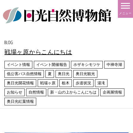
メニュー
戦場ヶ原からこんにちは
イベント情報
イベント開催報告
ホザキシモツケ
中禅寺湖
低公害バス自然情報
夏
奥日光
奥日光観光
奥日光開花情報
戦場ヶ原
栃木
歩道状況
湯滝
お知らせ
自然情報
新・山の上からこんにちは
企画展情報
奥日光紅葉情報