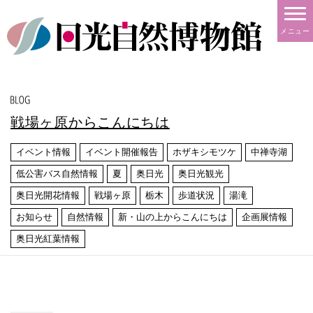
メニュー
戦場ヶ原からこんにちは
イベント情報
イベント開催報告
ホザキシモツケ
中禅寺湖
低公害バス自然情報
夏
奥日光
奥日光観光
奥日光開花情報
戦場ヶ原
栃木
歩道状況
湯滝
お知らせ
自然情報
新・山の上からこんにちは
企画展情報
奥日光紅葉情報