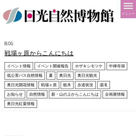
メニュー
戦場ヶ原からこんにちは
イベント情報
イベント開催報告
ホザキシモツケ
中禅寺湖
低公害バス自然情報
夏
奥日光
奥日光観光
奥日光開花情報
戦場ヶ原
栃木
歩道状況
湯滝
お知らせ
自然情報
新・山の上からこんにちは
企画展情報
奥日光紅葉情報