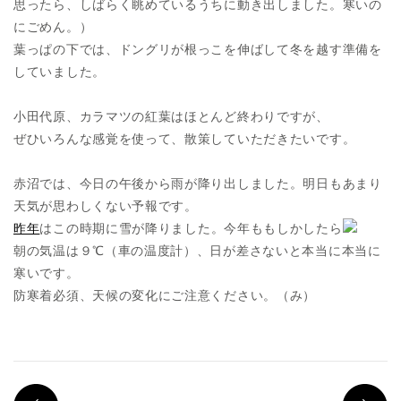
思ったら、しばらく眺めているうちに動き出しました。寒いの
にごめん。）
葉っぱの下では、ドングリが根っこを伸ばして冬を越す準備を
していました。
小田代原、カラマツの紅葉はほとんど終わりですが、
ぜひいろんな感覚を使って、散策していただきたいです。
赤沼では、今日の午後から雨が降り出しました。明日もあまり
天気が思わしくない予報です。
昨年
はこの時期に雪が降りました。今年ももしかしたら
朝の気温は９℃（車の温度計）、日が差さないと本当に本当に
寒いです。
防寒着必須、天候の変化にご注意ください。（み）
PREV
N