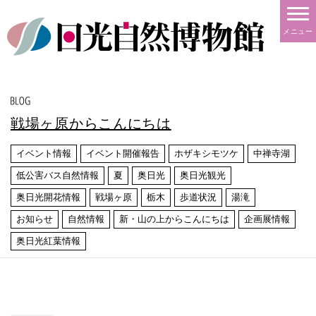
メニュー
戦場ヶ原からこんにちは
イベント情報
イベント開催報告
ホザキシモツケ
中禅寺湖
低公害バス自然情報
夏
奥日光
奥日光観光
奥日光開花情報
戦場ヶ原
栃木
歩道状況
湯滝
お知らせ
自然情報
新・山の上からこんにちは
企画展情報
奥日光紅葉情報