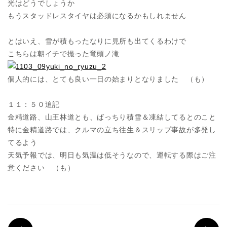
光はどうでしょうか
もうスタッドレスタイヤは必須になるかもしれません
とはいえ、雪が積もったなりに見所も出てくるわけで
こちらは朝イチで撮った竜頭ノ滝
個人的には、とても良い一日の始まりとなりました （も）
１１：５０追記
金精道路、山王林道とも、ばっちり積雪＆凍結してるとのこと
特に金精道路では、クルマの立ち往生＆スリップ事故が多発し
てるよう
天気予報では、明日も気温は低そうなので、運転する際はご注
意ください （も）
PREV
N