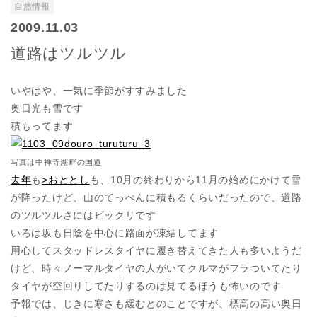
自然情報
2009.11.03
道路はツルツル
いやはや、一気に季節がすすみました
奥日光も雪です
積もってます
写真は中禅寺湖畔の国道
去年
も
>おととし
も、10月の終わりから11月の始めにかけて雪
が降ったけど、山のてっぺんに積もるくらいだったので、道路
のツルツルさにはビックリです
いろは坂も日陰を中心に路面が凍結してます
用心してスタッドレスタイヤに履き替えてきた人も多いようだ
けど、時々ノーマルタイヤの人がいてクルマがフラついてたり
タイヤが空回りしてたりするのは見てるほうも怖いのです
予報では、じきに寒さも緩むとのことですが、標高の高い奥日