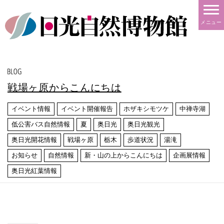
メニュー
戦場ヶ原からこんにちは
イベント情報
イベント開催報告
ホザキシモツケ
中禅寺湖
低公害バス自然情報
夏
奥日光
奥日光観光
奥日光開花情報
戦場ヶ原
栃木
歩道状況
湯滝
お知らせ
自然情報
新・山の上からこんにちは
企画展情報
奥日光紅葉情報