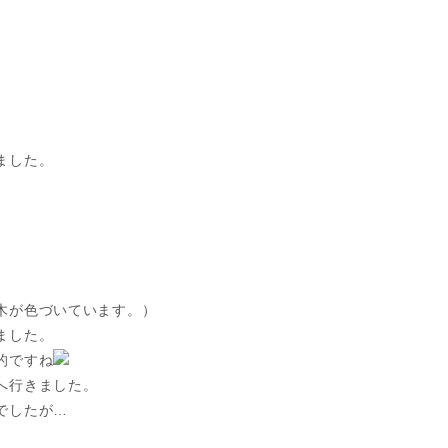
ました。
木が色づいています。）
ました。
的ですね
へ行きました。
でしたが…