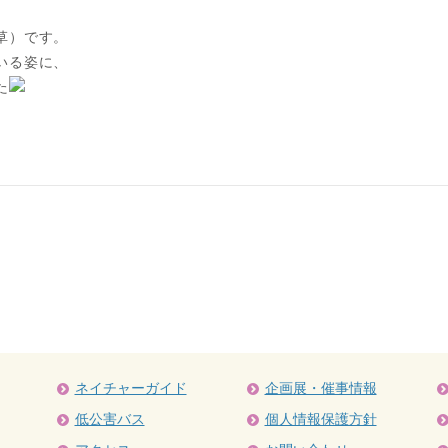
草）です。
いる姿に、
た
ネイチャーガイド
企画展・催事情報
低公害バス
個人情報保護方針