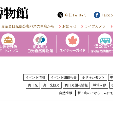
赤沼奥日光低公害バスの車窓から
お知らせ
ライブカメラ
イベント情報
イベント開催報告
ホザキシモツケ
奥日光
奥日光観光
奥日光開花情報
戦場ヶ原
は
自然情報
新・山の上からこんに