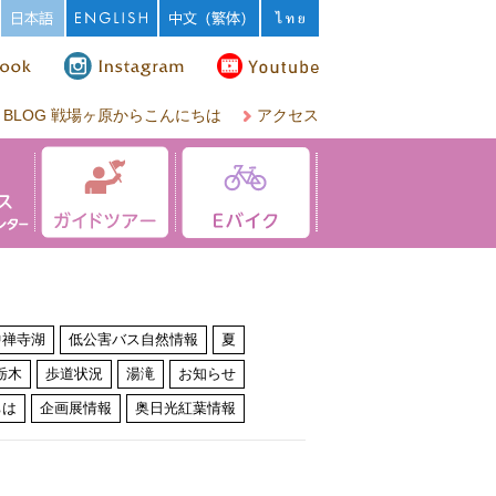
BLOG 戦場ヶ原からこんにちは
アクセス
中禅寺湖
低公害バス自然情報
夏
栃木
歩道状況
湯滝
お知らせ
ちは
企画展情報
奥日光紅葉情報