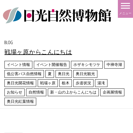
メニュー
戦場ヶ原からこんにちは
イベント情報
イベント開催報告
ホザキシモツケ
中禅寺湖
低公害バス自然情報
夏
奥日光
奥日光観光
奥日光開花情報
戦場ヶ原
栃木
歩道状況
湯滝
お知らせ
自然情報
新・山の上からこんにちは
企画展情報
奥日光紅葉情報