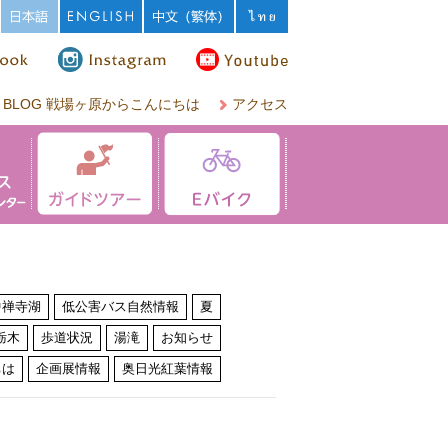
BLOG 戦場ヶ原からこんにちは
アクセス
中禅寺湖
低公害バス自然情報
夏
栃木
歩道状況
湯滝
お知らせ
ちは
企画展情報
奥日光紅葉情報