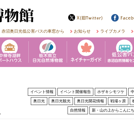
赤沼奥日光低公害バスの車窓から
お知らせ
ライブカメラ
イベント情報
イベント開催報告
ホザキシモツケ
奥日光
奥日光観光
奥日光開花情報
戦場ヶ原
は
自然情報
新・山の上からこんに