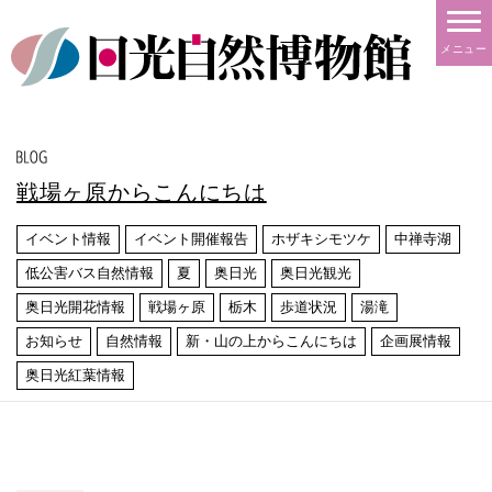
メニュー
戦場ヶ原からこんにちは
イベント情報
イベント開催報告
ホザキシモツケ
中禅寺湖
低公害バス自然情報
夏
奥日光
奥日光観光
奥日光開花情報
戦場ヶ原
栃木
歩道状況
湯滝
お知らせ
自然情報
新・山の上からこんにちは
企画展情報
奥日光紅葉情報