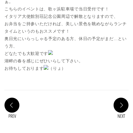
ぁ。
こちらのイベントは、歌ヶ浜駐車場で当日受付です！
イタリア大使館別荘記念公園周辺で解散となりますので、
お弁当をご持参いただければ、美しい景色を眺めながらランチ
タイムというのもおススメです！
奥日光にいらっしゃる予定のある方、休日の予定がまだ…とい
う方、
どなたでも大歓迎です
湖畔の春を感じにぜひいらして下さい。
お待ちしております
（りょ）
PREV
N