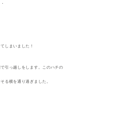
・・
してしまいました！
団で引っ越しをします。このハチの
おそる横を通り過ぎました。