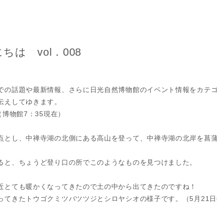
は vol．008
での話題や最新情報、さらに日光自然博物館のイベント情報をカテ
伝えしてゆきます。
（博物館7：35現在）
とし、中禅寺湖の北側にある高山を登って、中禅寺湖の北岸を菖蒲
と、ちょうど登り口の所でこのようなものを見つけました。
とても暖かくなってきたので土の中から出てきたのですね！
てきたトウゴクミツバツツジとシロヤシオの様子です。（5月21日