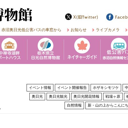
赤沼奥日光低公害バスの車窓から
お知らせ
ライブカメラ
イベント情報
イベント開催報告
ホザキシモツケ
奥日光
奥日光観光
奥日光開花情報
戦場ヶ原
は
自然情報
新・山の上からこんに