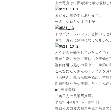
上の写真は中禅寺湖北岸で撮影し
まだまだ蕾の木もあります。
一方、シロヤシオですが
トウゴクミツバツツジと比べると
さて、お花に夢中になって歩いて
どうやら分蜂をしていたようです
春から夏にかけて新しい女王蜂が
群れは引っ越しの最中に一時的に
こんなにたくさんのミツバチを見
花も咲き、虫も活動を始め、本格
新緑が鮮やかな季節、たくさんの
■企画展情報
『奥日光の風景写真展』
平成25年4月3日～6月30日
奥日光の自然の魅力を巨大写真で