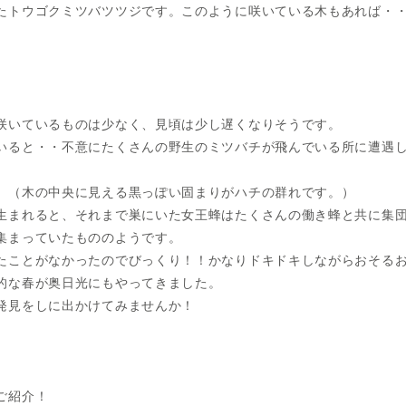
たトウゴクミツバツツジです。このように咲いている木もあれば・
咲いているものは少なく、見頃は少し遅くなりそうです。
いると・・不意にたくさんの野生のミツバチが飛んでいる所に遭遇
。（木の中央に見える黒っぽい固まりがハチの群れです。）
生まれると、それまで巣にいた女王蜂はたくさんの働き蜂と共に集
集まっていたもののようです。
たことがなかったのでびっくり！！かなりドキドキしながらおそる
的な春が奥日光にもやってきました。
発見をしに出かけてみませんか！
ご紹介！