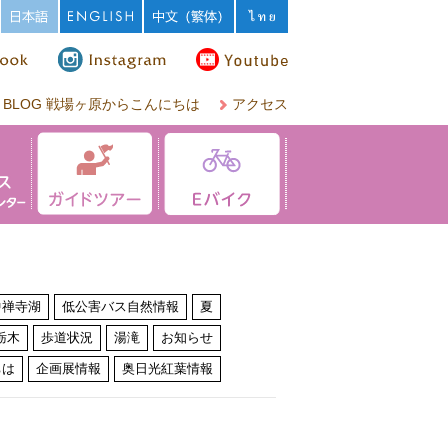
BLOG 戦場ヶ原からこんにちは
アクセス
中禅寺湖
低公害バス自然情報
夏
栃木
歩道状況
湯滝
お知らせ
ちは
企画展情報
奥日光紅葉情報