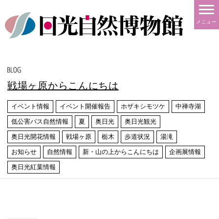
メニュー
戦場ヶ原からこんにちは
イベント情報
イベント開催報告
ホザキシモツケ
中禅寺湖
低公害バス自然情報
夏
奥日光
奥日光観光
奥日光開花情報
戦場ヶ原
栃木
歩道状況
湯滝
お知らせ
自然情報
新・山の上からこんにちは
企画展情報
奥日光紅葉情報