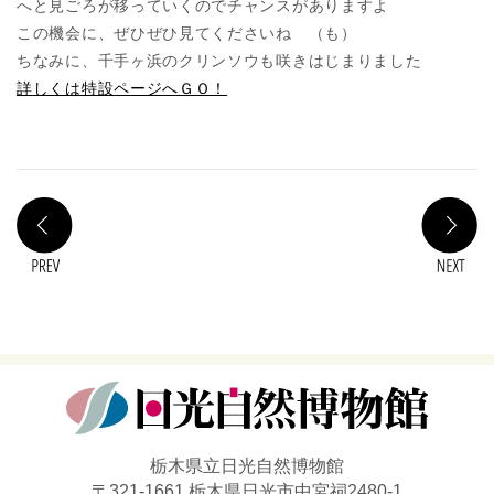
へと見ごろが移っていくのでチャンスがありますよ
この機会に、ぜひぜひ見てくださいね （も）
ちなみに、千手ヶ浜のクリンソウも咲きはじまりました
詳しくは特設ページへＧＯ！
PREV
N
栃木県立日光自然博物館
〒321-1661 栃木県日光市中宮祠2480-1