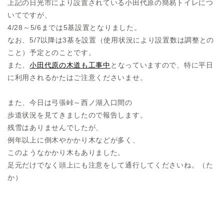
上記の日光市により設置されている小田代原の簡易トイレにつ
いてですが、
4/28～5/6までは5基設置となりました。
なお、5/7以降は3基を設置（使用状況により設置数は調整との
こと）予定とのことです。
また、
小田代原の木道も工事中
となっていますので、特に平日
に利用されるかたはご注意くださいませ。
また、今日は弓張峠～西ノ湖入口間の
歩道状況を見てきましたので報告します。
残雪はありませんでしたが、
例年以上に倒木やかかり木などが多く、
このようなかかり木もありました。
足元だけでなく頭上にも注意をして通行してくださいね。（た
か）