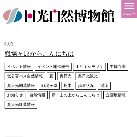
メニュー
戦場ヶ原からこんにちは
イベント情報
イベント開催報告
ホザキシモツケ
中禅寺湖
低公害バス自然情報
夏
奥日光
奥日光観光
奥日光開花情報
戦場ヶ原
栃木
歩道状況
湯滝
お知らせ
自然情報
新・山の上からこんにちは
企画展情報
奥日光紅葉情報