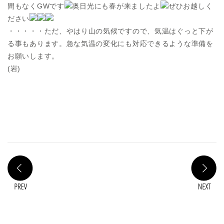
間もなくGWです
奥日光にも春が来ましたよ
ぜひお越しく
ださい
・・・・・ただ、やはり山の気候ですので、気温はぐっと下が
る事もあります。急な気温の変化にも対応できるような準備を
お願いします。
(岩)
PREV
N