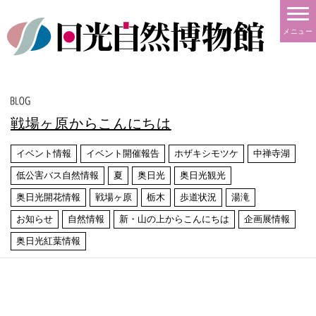
メニュー
戦場ヶ原からこんにちは
イベント情報
イベント開催報告
ホザキシモツケ
中禅寺湖
低公害バス自然情報
夏
奥日光
奥日光観光
奥日光開花情報
戦場ヶ原
栃木
歩道状況
湯滝
お知らせ
自然情報
新・山の上からこんにちは
企画展情報
奥日光紅葉情報