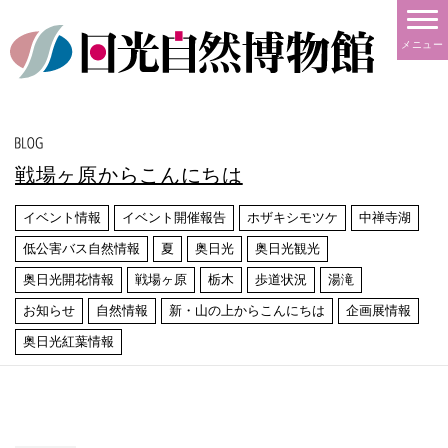
メニュー
戦場ヶ原からこんにちは
イベント情報
イベント開催報告
ホザキシモツケ
中禅寺湖
低公害バス自然情報
夏
奥日光
奥日光観光
奥日光開花情報
戦場ヶ原
栃木
歩道状況
湯滝
お知らせ
自然情報
新・山の上からこんにちは
企画展情報
奥日光紅葉情報