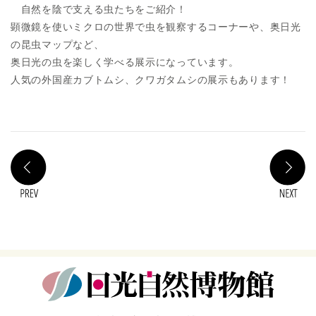
自然を陰で支える虫たちをご紹介！
顕微鏡を使いミクロの世界で虫を観察するコーナーや、奥日光
の昆虫マップなど、
奥日光の虫を楽しく学べる展示になっています。
人気の外国産カブトムシ、クワガタムシの展示もあります！
PREV
N