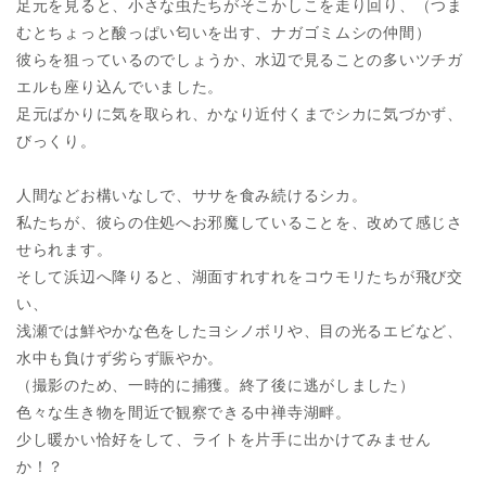
足元を見ると、小さな虫たちがそこかしこを走り回り、
（つま
むとちょっと酸っぱい匂いを出す、ナガゴミムシの仲間）
彼らを狙っているのでしょうか、水辺で見ることの多いツチガ
エルも座り込んでいました。
足元ばかりに気を取られ、かなり近付くまでシカに気づかず、
びっくり。
人間などお構いなしで、ササを食み続けるシカ。
私たちが、彼らの住処へお邪魔していることを、改めて感じさ
せられます。
そして浜辺へ降りると、湖面すれすれをコウモリたちが飛び交
い、
浅瀬では鮮やかな色をしたヨシノボリや、目の光るエビなど、
水中も負けず劣らず賑やか。
（撮影のため、一時的に捕獲。終了後に逃がしました）
色々な生き物を間近で観察できる中禅寺湖畔。
少し暖かい恰好をして、ライトを片手に出かけてみません
か！？