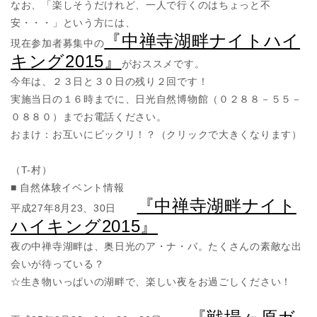
なお、「楽しそうだけれど、一人で行くのはちょっと不
安・・・」という方には、
『中禅寺湖畔ナイトハイ
現在参加者募集中の
キング2015』
がおススメです。
今年は、２３日と３０日の残り２回です！
実施当日の１６時までに、日光自然博物館（０２８８－５５－
０８８０）までお電話ください。
おまけ：お互いにビックリ！？（クリックで大きくなります）
（T-村）
■ 自然体験イベント情報
『中禅寺湖畔ナイト
平成27年8月23、30日
ハイキング2015』
夜の中禅寺湖畔は、奥日光のア・ナ・バ。たくさんの素敵な出
会いが待っている？
☆生き物いっぱいの湖畔で、楽しい夜をお過ごしください！