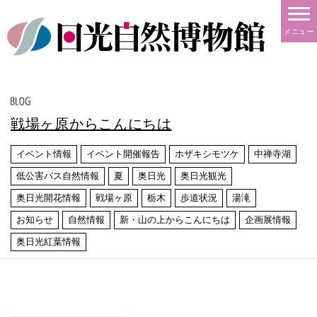
メニュー
戦場ヶ原からこんにちは
イベント情報
イベント開催報告
ホザキシモツケ
中禅寺湖
低公害バス自然情報
夏
奥日光
奥日光観光
奥日光開花情報
戦場ヶ原
栃木
歩道状況
湯滝
お知らせ
自然情報
新・山の上からこんにちは
企画展情報
奥日光紅葉情報