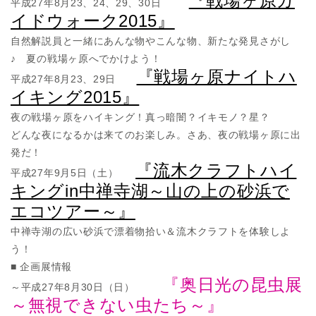
『戦場ヶ原ガ
平成27年8月23、24、29、30日
イドウォーク2015』
自然解説員と一緒にあんな物やこんな物、新たな発見さがし
♪ 夏の戦場ヶ原へでかけよう！
『戦場ヶ原ナイトハ
平成27年8月23、29日
イキング2015』
夜の戦場ヶ原をハイキング！真っ暗闇？イキモノ？星？
どんな夜になるかは来てのお楽しみ。さあ、夜の戦場ヶ原に出
発だ！
『流木クラフトハイ
平成27年9月5日（土）
キングin中禅寺湖～山の上の砂浜で
エコツアー～』
中禅寺湖の広い砂浜で漂着物拾い＆流木クラフトを体験しよ
う！
■ 企画展情報
『奥日光の昆虫展
～平成27年8月30日（日）
～無視できない虫たち～』