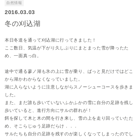
自然情報
2016.03.03
冬の刈込湖
本日冬道を通って刈込湖に行ってきました！
ここ数日、気温が下がり久しぶりにまとまった雪が降ったた
め、一面真っ白。
途中で通る蓼ノ湖も氷の上に雪が乗り、ぱっと見だけではどこ
から湖かわからなくなっていました。
湖に入らないように注意しながらスノーシューコースを歩きま
した。
また、まだ誰も歩いていないふかふかの雪に自分の足跡を残し
歩いていると、進行方向にサルの群れが！
餌を探して木と木の間を行き来し、雪の上を走り回っていたた
め、そこらじゅう足跡だらけ．．．
サルたちも自分の足跡を残すのが楽しくなってしまったのでし