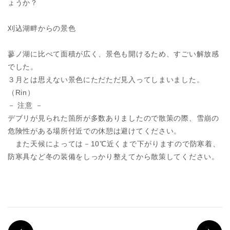
ょうか？
刈込湖畔からの景色
蓼ノ湖に比べて面積が広く、景色も開けるため、すごい解放感
でした。
３月とは思えない景色にただただ見入ってしまいました。
（Rin）
－ 注意 －
デブリが見られた箇所が多数ありましたので散策の際、雪崩の
危険性がある場所付近での休憩は避けてください。
また天候によっては－10℃近くまで下がりますので防寒着、
防寒具など冬の装備をしっかり整えてから散策してください。
PREV
N