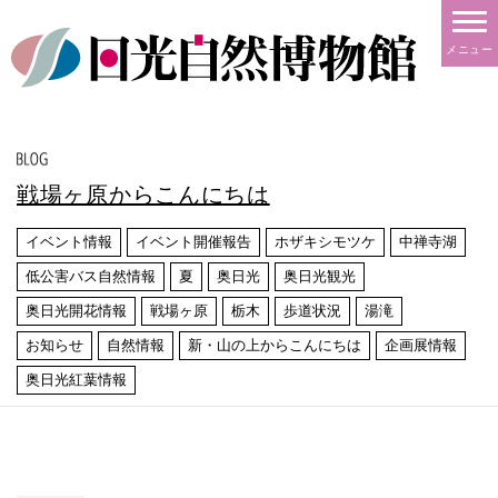
メニュー
戦場ヶ原からこんにちは
イベント情報
イベント開催報告
ホザキシモツケ
中禅寺湖
低公害バス自然情報
夏
奥日光
奥日光観光
奥日光開花情報
戦場ヶ原
栃木
歩道状況
湯滝
お知らせ
自然情報
新・山の上からこんにちは
企画展情報
奥日光紅葉情報