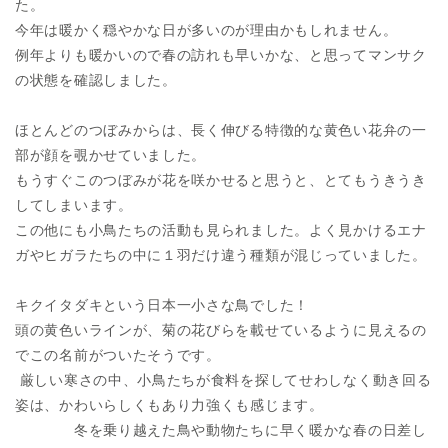
た。
今年は暖かく穏やかな日が多いのが理由かもしれません。
例年よりも暖かいので春の訪れも早いかな、と思ってマンサク
の状態を確認しました。
ほとんどのつぼみからは、長く伸びる特徴的な黄色い花弁の一
部が顔を覗かせていました。
もうすぐこのつぼみが花を咲かせると思うと、とてもうきうき
してしまいます。
この他にも小鳥たちの活動も見られました。よく見かけるエナ
ガやヒガラたちの中に１羽だけ違う種類が混じっていました。
キクイタダキという日本一小さな鳥でした！
頭の黄色いラインが、菊の花びらを載せているように見えるの
でこの名前がついたそうです。
厳しい寒さの中、小鳥たちが食料を探してせわしなく動き回る
姿は、かわいらしくもあり力強くも感じます。
冬を乗り越えた鳥や動物たちに早く暖かな春の日差し