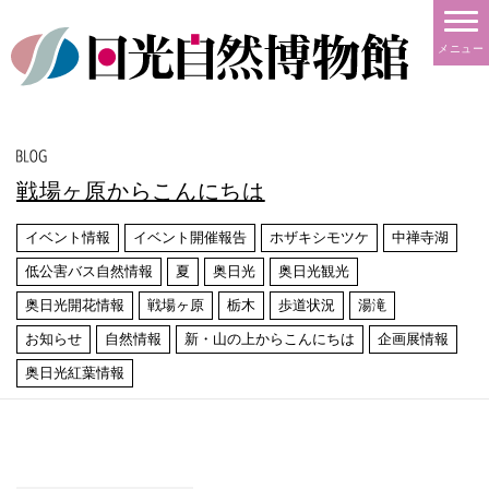
メニュー
戦場ヶ原からこんにちは
イベント情報
イベント開催報告
ホザキシモツケ
中禅寺湖
低公害バス自然情報
夏
奥日光
奥日光観光
奥日光開花情報
戦場ヶ原
栃木
歩道状況
湯滝
お知らせ
自然情報
新・山の上からこんにちは
企画展情報
奥日光紅葉情報