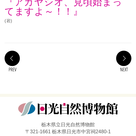
『アカヤシオ、見頃始まっ
てますよ～！！』
(岩)
PREV
N
栃木県立日光自然博物館
〒321-1661 栃木県日光市中宮祠2480-1