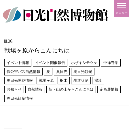
メニュー
戦場ヶ原からこんにちは
イベント情報
イベント開催報告
ホザキシモツケ
中禅寺湖
低公害バス自然情報
夏
奥日光
奥日光観光
奥日光開花情報
戦場ヶ原
栃木
歩道状況
湯滝
お知らせ
自然情報
新・山の上からこんにちは
企画展情報
奥日光紅葉情報