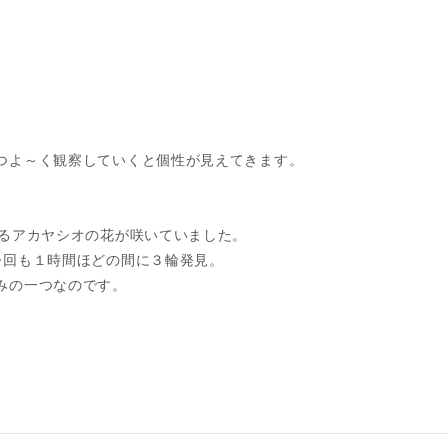
つよ～く観察していくと個性が見えてきます。
。
いるアカヤシオの花が咲いていました。
今回も１時間ほどの間に３輪発見。
みの一つなのです。