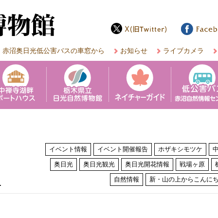
赤沼奥日光低公害バスの車窓から
お知らせ
ライブカメラ
イベント情報
イベント開催報告
ホザキシモツケ
奥日光
奥日光観光
奥日光開花情報
戦場ヶ原
は
自然情報
新・山の上からこんに