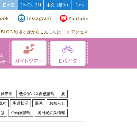
BLOG 戦場ヶ原からこんにちは
アクセス
中禅寺湖
低公害バス自然情報
夏
栃木
歩道状況
湯滝
お知らせ
ちは
企画展情報
奥日光紅葉情報