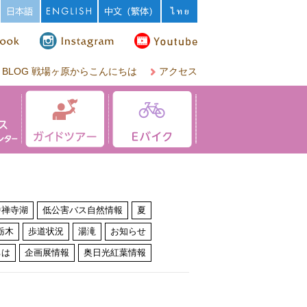
BLOG 戦場ヶ原からこんにちは
アクセス
中禅寺湖
低公害バス自然情報
夏
栃木
歩道状況
湯滝
お知らせ
ちは
企画展情報
奥日光紅葉情報