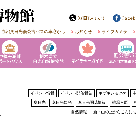
赤沼奥日光低公害バスの車窓から
お知らせ
ライブカメラ
イベント情報
イベント開催報告
ホザキシモツケ
奥日光
奥日光観光
奥日光開花情報
戦場ヶ原
は
自然情報
新・山の上からこんに