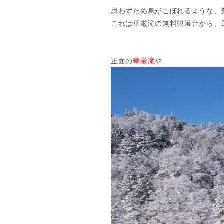
思わずため息がこぼれるような、
これは華厳滝の無料観瀑台から、
正面の
華厳滝
や