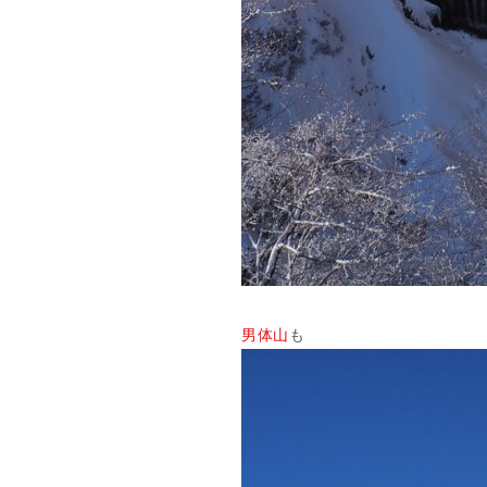
男体山
も