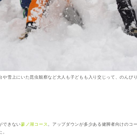
台や雪上にいた昆虫観察など大人も子どもも入り交じって、のんび
ができない
蓼ノ湖コース
。アップダウンが多少ある健脚者向けのコ
た。