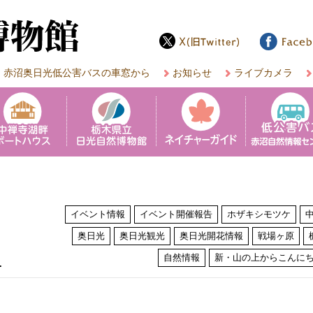
赤沼奥日光低公害バスの車窓から
お知らせ
ライブカメラ
イベント情報
イベント開催報告
ホザキシモツケ
奥日光
奥日光観光
奥日光開花情報
戦場ヶ原
は
自然情報
新・山の上からこんに