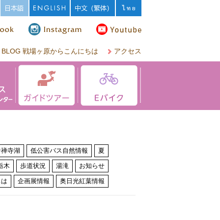
BLOG 戦場ヶ原からこんにちは
アクセス
中禅寺湖
低公害バス自然情報
夏
栃木
歩道状況
湯滝
お知らせ
ちは
企画展情報
奥日光紅葉情報