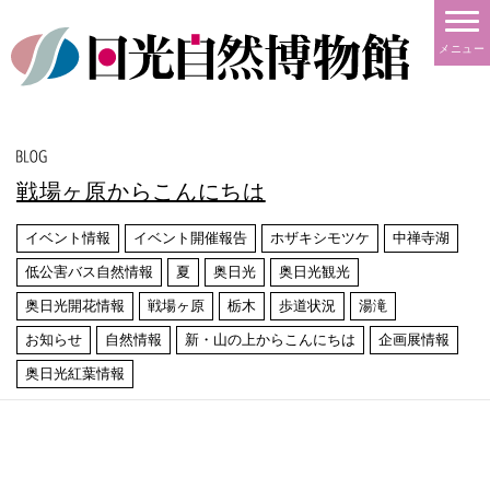
メニュー
戦場ヶ原からこんにちは
イベント情報
イベント開催報告
ホザキシモツケ
中禅寺湖
低公害バス自然情報
夏
奥日光
奥日光観光
奥日光開花情報
戦場ヶ原
栃木
歩道状況
湯滝
お知らせ
自然情報
新・山の上からこんにちは
企画展情報
奥日光紅葉情報