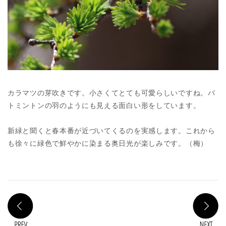
カラマツの芽吹きです。小さくてとても可愛らしいですね。バ
トミントンの羽のようにも見える面白い形をしています。
新緑と聞くと春本番が近づいてくるのを実感します。これから
も徐々に緑色で鮮やかに染まる奥日光が楽しみです。（梅）
PREV
N