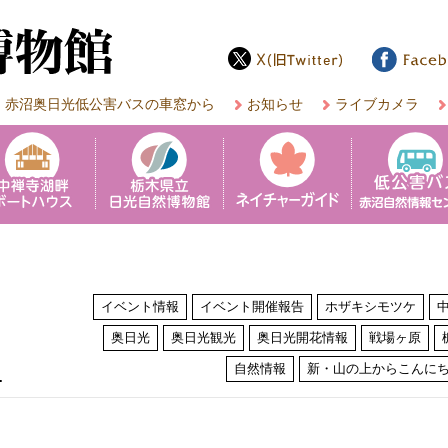
赤沼奥日光低公害バスの車窓から
お知らせ
ライブカメラ
イベント情報
イベント開催報告
ホザキシモツケ
奥日光
奥日光観光
奥日光開花情報
戦場ヶ原
は
自然情報
新・山の上からこんに