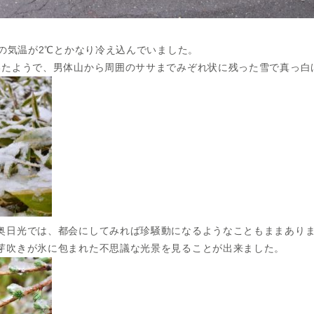
近の気温が2℃とかなり冷え込んでいました。
いたようで、男体山から周囲のササまでみぞれ状に残った雪で真っ白
奥日光では、都会にしてみれば珍騒動になるようなこともままあり
芽吹きが氷に包まれた不思議な光景を見ることが出来ました。