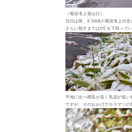
（竜頭滝上登山口）
当日は雨、8:30頃の竜頭滝上付
さらに朝方までは0℃を下回って
平地に比べ標高が高く気温が低い
ですが、そのおかげでカラマツの