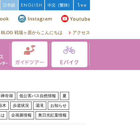
BLOG 戦場ヶ原からこんにちは
アクセス
中禅寺湖
低公害バス自然情報
夏
栃木
歩道状況
湯滝
お知らせ
ちは
企画展情報
奥日光紅葉情報