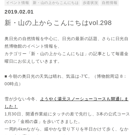
イベント情報
新・山の上からこんにちは
歩道状況
自然情報
2019.02.01
新・山の上からこんにちはvol.298
奥日光の自然情報を中心に、日光の最新の話題、さらに日光自
然博物館のイベント情報を、
カテゴリー「新・山の上からこんにちは」の記事として毎週金
曜日にお伝えしていきます。
■ 今朝の奥日光の天気は晴れ、気温は-7℃。（博物館周辺 8：
00時点）
雪が少ない今冬、
ようやく湯元スノーシューコースも開通しま
した！
1月30日、開通作業組にタッチの差で先行し、3本の公式コース
の1つ「金精の森」を歩いてきました。
一周約4kmながら、緩やかな登り下りを半日かけて歩く、なか