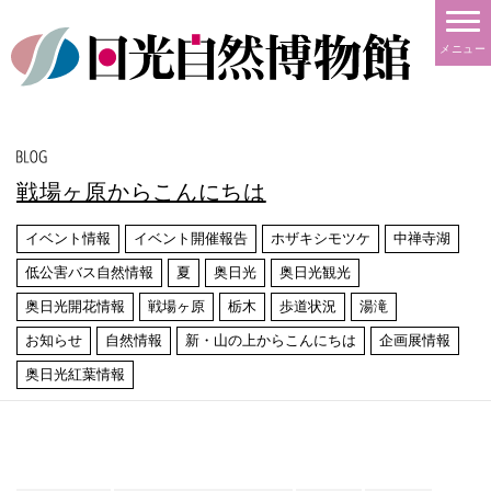
メニュー
戦場ヶ原からこんにちは
イベント情報
イベント開催報告
ホザキシモツケ
中禅寺湖
低公害バス自然情報
夏
奥日光
奥日光観光
奥日光開花情報
戦場ヶ原
栃木
歩道状況
湯滝
お知らせ
自然情報
新・山の上からこんにちは
企画展情報
奥日光紅葉情報