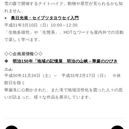
雪の森で開催するナイトハイク。動物や星空が見られるかも知
れません。
●
奥日光発・セイブツタヨウセイ入門
平成31年3月10日（日）10:00～12:30
「生物多様性」や「生態系」、HOTなワードを屋内外での活動
で楽しく学べます。
◇◇企画展情報◇◇
◆
明治150年「地域の記憶展 明治の山峡－華厳のひびき
－」
平成30年11月24日（土）～ 平成31年2月17日（日） ※休
館日を除く
華厳滝に心動かされた、また滝で地域活性化を図った人々の思
いが詰まった、様々な作品を展示しています。